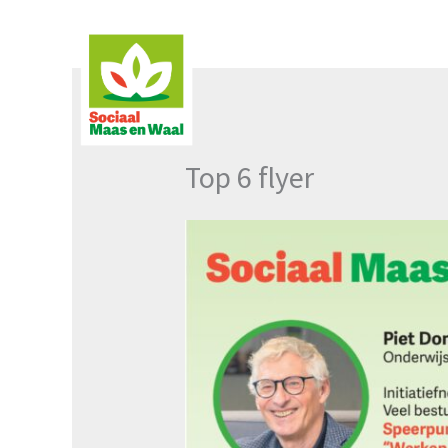
Ga
naar
de
inhoud
Top 6 flyer