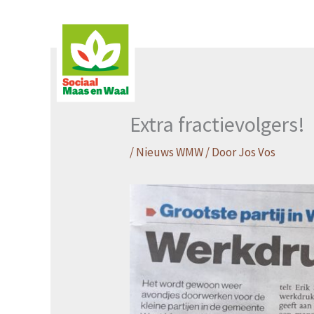
Ga
naar
de
inhoud
Extra fractievolgers!
/
Nieuws WMW
/ Door
Jos Vos