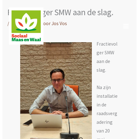
Ga
Fractievolger SMW aan de slag.
naar
de
/
Nieuws WMW
/ Door
Jos Vos
inhoud
Fractievol
ger SMW
aan de
slag.
Na zijn
installatie
in de
raadsverg
adering
van 20