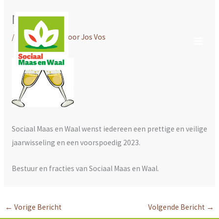
Ga
Nieuwjaar
naar
de
/
Nieuws WMW
/ Door
Jos Vos
inhoud
Sociaal Maas en Waal wenst iedereen een prettige en veilige
jaarwisseling en een voorspoedig 2023.
Bestuur en fracties van Sociaal Maas en Waal.
←
Vorige Bericht
Volgende Bericht
→