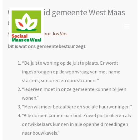
Ga
Woonbeleid gemeente West Maas
naar
en Waal
de
inhoud
/
Nieuws WMW
/ Door
Jos Vos
Dit is wat ons gemeentebestuur zegt.
“De juiste woning op de juiste plaats. Er wordt
ingesprongen op de woonvraag van met name
starters, senioren en doorstromers.”
“Iedereen moet in onze gemeente kunnen blijven
wonen.”
“Men wil meer betaalbare en sociale huurwoningen.”
“Alle dorpen komen aan bod. Zowel particulieren als
ontwikkelaars kunnen in alle openheid meedingen
naar bouwkavels.”