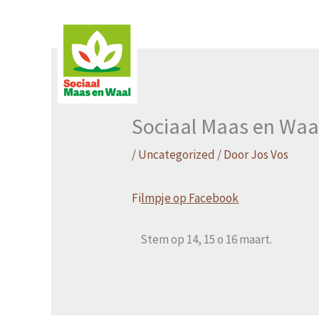
Ga
naar
de
inhoud
Sociaal Maas en Waal
/
Uncategorized
/ Door
Jos Vos
Fi
lmpje op Facebook
Stem op 14, 15 o 16 maart.