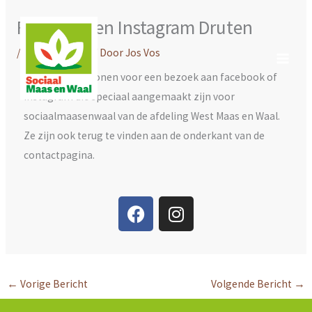
Ga
Facebook en Instagram Druten
naar
de
/
Uncategorized
/ Door
Jos Vos
inhoud
Hieronder de iconen voor een bezoek aan facebook of
instagram die speciaal aangemaakt zijn voor
sociaalmaasenwaal van de afdeling West Maas en Waal.
Ze zijn ook terug te vinden aan de onderkant van de
contactpagina.
F
I
a
n
c
s
e
t
b
a
←
Vorige Bericht
Volgende Bericht
→
o
g
o
r