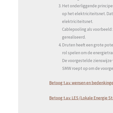
Les.
Het onderliggende principe
op het elektriciteitsnet. Dat
elektriciteitsnet.
Cablepooling als voorbeeld
gerealiseerd.
Druten heeft een grote pot
rol spelen om de energietra
De voorgestelde zienswijze
SMW roept op om de voorges
Betoog t.a.v. wensen en bedenkinge
Betoog t.a.v. LES (Lokale Energie S