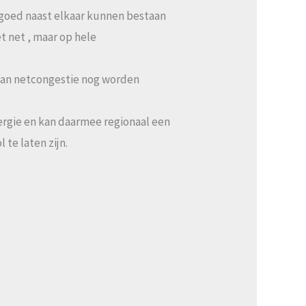
 goed naast elkaar kunnen bestaan
et net , maar op hele
 van netcongestie nog worden
ergie en kan daarmee regionaal een
te laten zijn.