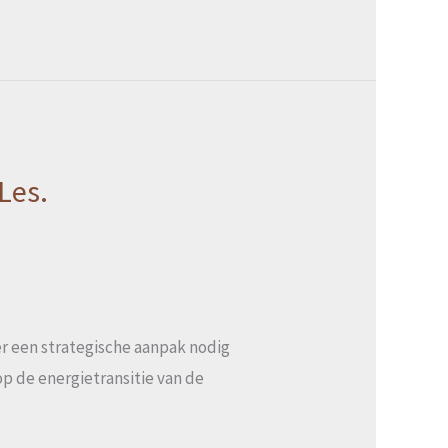
Les.
er een strategische aanpak nodig
p de energietransitie van de