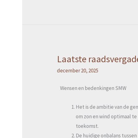
Laatste raadsvergade
Laatste
raadsvergadering
december 20, 2025
op
don.
Wensen en bedenkingen SMW
18
dec.
Het is de ambitie van de ge
over
om zon en wind optimaal te 
Res2.0
toekomst.
en
De huidige onbalans tussen