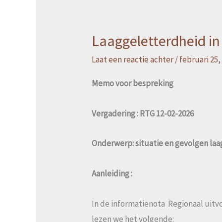
Laaggeletterdheid i
Laaggeletterdheid
in
Laat een reactie achter
/
februari 25,
de
Memo voor bespreking
gemeente
Druten
Vergadering : RTG 12-02-2026
Onderwerp: situatie en gevolgen la
Aanleiding :
In de informatienota Regionaal ui
lezen we het volgende: