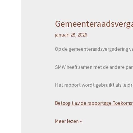
Gemeenteraadsvergad
Gemeenteraadsvergadering
22
januari 28, 2026
jan.
Op de gemeenteraadsvergadering van
2026
SMW heeft samen met de andere parti
Het rapport wordt gebruikt als leid
B
etoog t.a.v de rapportage Toekom
Meer lezen »