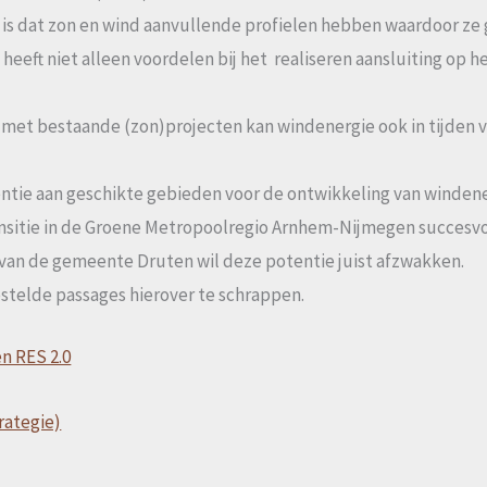
 is dat zon en wind aanvullende profielen hebben waardoor ze
 heeft niet alleen voordelen bij het realiseren aansluiting op h
: met bestaande (zon)projecten kan windenergie ook in tijden
entie aan geschikte gebieden voor de ontwikkeling van winden
nsitie in de Groene Metropoolregio Arnhem-Nijmegen succesvol 
 van de gemeente Druten wil deze potentie juist afzwakken.
telde passages hierover te schrappen.
n RES 2.0
trategie)