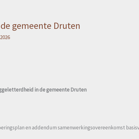
n de gemeente Druten
 2026
aggeletterdheid in de gemeente Druten
tvoeringsplan en addendum samenwerkingsovereenkomst basis