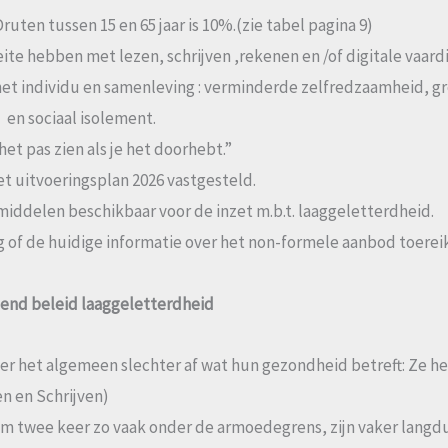
uten tussen 15 en 65 jaar is 10%.(zie tabel pagina 9)
ite hebben met lezen, schrijven ,rekenen en /of digitale vaar
 het individu en samenleving : verminderde zelfredzaamheid, 
en sociaal isolement.
 het pas zien als je het doorhebt.”
het uitvoeringsplan 2026 vastgesteld.
l middelen beschikbaar voor de inzet m.b.t. laaggeletterdheid.
g of de huidige informatie over het non-formele aanbod toereik
ngend beleid laaggeletterdheid
er het algemeen slechter af wat hun gezondheid betreft: Ze he
n en Schrijven)
m twee keer zo vaak onder de armoedegrens, zijn vaker langd