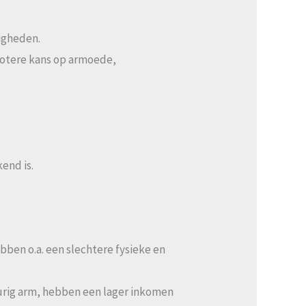
digheden.
grotere kans op armoede,
end is.
bben o.a. een slechtere fysieke en
urig arm, hebben een lager inkomen