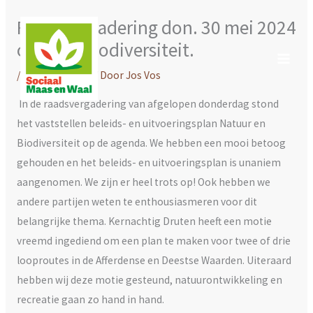
Ga
Raadsvergadering don. 30 mei 2024
naar
o.a over biodiversiteit.
de
inhoud
/
Uncategorized
/ Door
Jos Vos
In de raadsvergadering van afgelopen donderdag stond
het vaststellen beleids- en uitvoeringsplan Natuur en
Biodiversiteit op de agenda. We hebben een mooi betoog
gehouden en het beleids- en uitvoeringsplan is unaniem
aangenomen. We zijn er heel trots op! Ook hebben we
andere partijen weten te enthousiasmeren voor dit
belangrijke thema. Kernachtig Druten heeft een motie
vreemd ingediend om een plan te maken voor twee of drie
looproutes in de Afferdense en Deestse Waarden. Uiteraard
hebben wij deze motie gesteund, natuurontwikkeling en
recreatie gaan zo hand in hand.