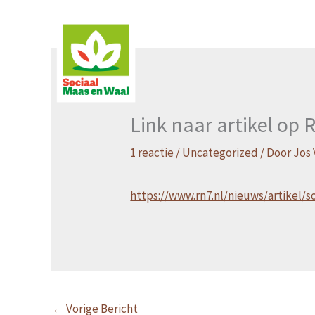
Ga
naar
de
inhoud
Link naar artikel op
1 reactie
/
Uncategorized
/ Door
Jos 
https://www.rn7.nl/nieuws/artikel/
←
Vorige Bericht