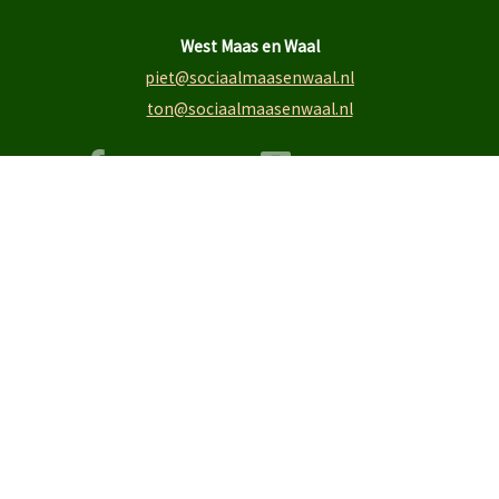
West Maas en Waal
piet@sociaalmaasenwaal.nl
ton@sociaalmaasenwaal.nl
Facebook WMW
Instagram WMW
TikTok
Je naam
Je e-mailadres
Onderwerp