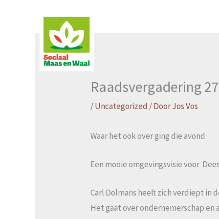
Ga
naar
de
inhoud
Raadsvergadering 27
/
Uncategorized
/ Door
Jos Vos
Waar het ook over ging die avond:
Een mooie omgevingsvisie voor Dees
Carl Dolmans heeft zich verdiept in d
Het gaat over ondernemerschap en ar