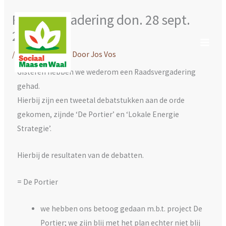
Ga
Raadsvergadering don. 28 sept.
naar
2023
de
inhoud
/
Uncategorized
/ Door
Jos Vos
Gisteren hebben we wederom een Raadsvergadering
gehad.
Hierbij zijn een tweetal debatstukken aan de orde
gekomen, zijnde ‘De Portier’ en ‘Lokale Energie
Strategie’.
Hierbij de resultaten van de debatten.
= De Portier
we hebben ons betoog gedaan m.b.t. project De
Portier; we zijn blij met het plan echter niet blij