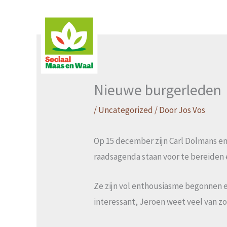
Ga
naar
de
inhoud
Nieuwe burgerleden
/
Uncategorized
/ Door
Jos Vos
Op 15 december zijn Carl Dolmans en
raadsagenda staan voor te bereiden e
Ze zijn vol enthousiasme begonnen e
interessant, Jeroen weet veel van zo