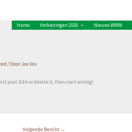
Home
Verkiezingen 2026
Nieuws WMW
zed
/ Door
Jos Vos
st post. Edit or delete it, then start writing!
Volgende Bericht
→